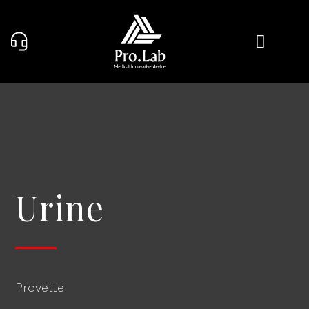
Urine
Provette