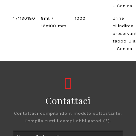
- Conica
471130180
8ml /
1000
Urine
16x100 mm
cilindirca
preservan
tappo Gia
- Conica
Contattaci
Contattaci compilando il modulo sottostante.
Compila tutti i campi obbligatori (*).