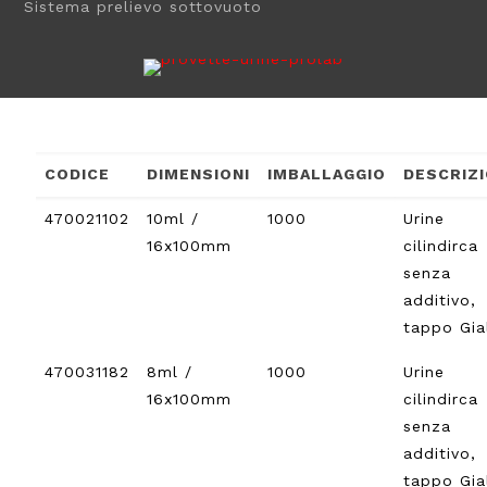
Sistema prelievo sottovuoto
CODICE
DIMENSIONI
IMBALLAGGIO
DESCRIZ
470021102
10ml /
1000
Urine
16x100mm
cilindirca
senza
additivo,
tappo Gia
470031182
8ml /
1000
Urine
16x100mm
cilindirca
senza
additivo,
tappo Gia