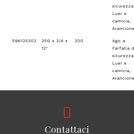
sicurezz
Luer e
camicia,
Arancion
596125302
25G x 3/4 x
200
Ago a
12"
Farfalla d
sicurezz
Luer e
camicia,
Arancion
Contattaci