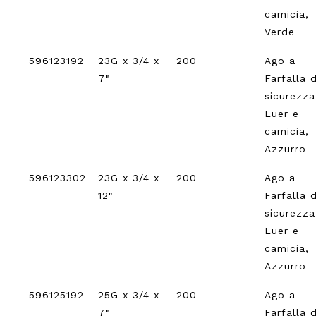
camicia,
Verde
596123192
23G x 3/4 x
200
Ago a
7"
Farfalla d
sicurezz
Luer e
camicia,
Azzurro
596123302
23G x 3/4 x
200
Ago a
12"
Farfalla d
sicurezz
Luer e
camicia,
Azzurro
596125192
25G x 3/4 x
200
Ago a
7"
Farfalla d