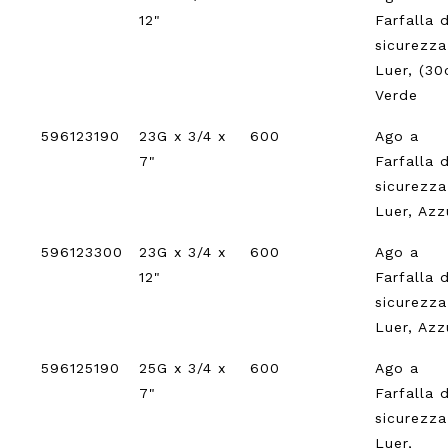
12"
Farfalla d
sicurezz
Luer, (30
Verde
596123190
23G x 3/4 x
600
Ago a
7"
Farfalla d
sicurezz
Luer, Azz
596123300
23G x 3/4 x
600
Ago a
12"
Farfalla d
sicurezz
Luer, Azz
596125190
25G x 3/4 x
600
Ago a
7"
Farfalla d
sicurezz
Luer,