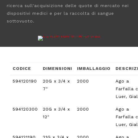
ricerca sull'acquisizione delle quote di mercato nei
dispositivi medici e per la raccolta di sangue
sottovuoto.
CODICE
DIMENSIONI
IMBALLAGGIO
DESCRIZ
594120190
20G x 3/4 x
2000
Ago a
7"
Farfalla 
Luer, Gia
594120300
20G x 3/4 x
2000
Ago a
12"
Farfalla 
Luer, Gia
594121190
21G x 3/4 x
2000
Ago a