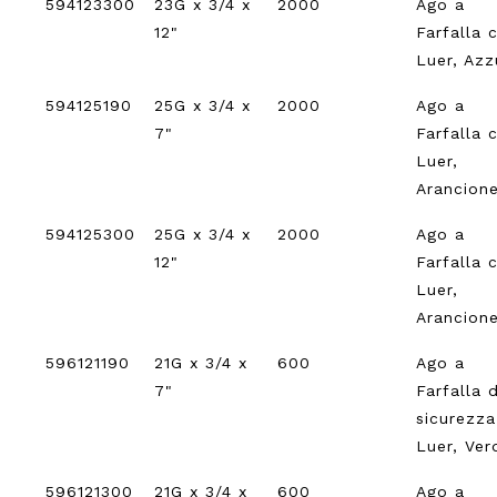
594123300
23G x 3/4 x
2000
Ago a
12"
Farfalla 
Luer, Azz
594125190
25G x 3/4 x
2000
Ago a
7"
Farfalla 
Luer,
Arancion
594125300
25G x 3/4 x
2000
Ago a
12"
Farfalla 
Luer,
Arancion
596121190
21G x 3/4 x
600
Ago a
7"
Farfalla d
sicurezz
Luer, Ver
596121300
21G x 3/4 x
600
Ago a