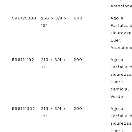
Arancion
596125300
25G x 3/4 x
600
Ago a
12"
Farfalla d
sicurezz
Luer,
Arancion
596121192
21G x 3/4 x
200
Ago a
7"
Farfalla d
sicurezz
Luer e
camicia,
Verde
596121302
21G x 3/4 x
200
Ago a
12"
Farfalla d
sicurezz
Luer e